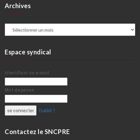
Archives
A
Espace syndical
Identifiant ou e-mail
Mot de passe
Oublié ?
Contactez le SNCPRE