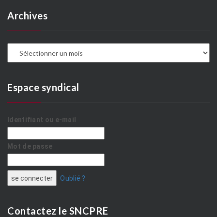
Archives
A
Espace syndical
Identifiant ou e-mail
Mot de passe
Oublié ?
Contactez le SNCPRE