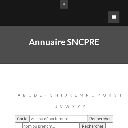
Annuaire SNCPRE
A
B
C
D
E
F
G
H
I
J
K
L
M
N
O
P
Q
R
S
T
U
V
W
X
Y
Z