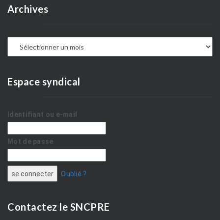
Archives
A
Espace syndical
Identifiant ou e-mail
Mot de passe
Oublié ?
Contactez le SNCPRE