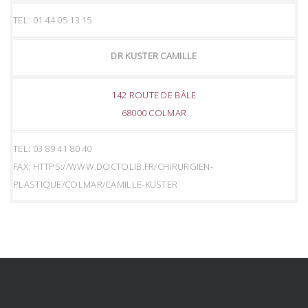
TEL: 01 44 05 13 15
DR KUSTER CAMILLE
142 ROUTE DE BÂLE
68000 COLMAR
TEL: 03 89 41 80 40‬
FAX: HTTPS://WWW.DOCTOLIB.FR/CHIRURGIEN-
PLASTIQUE/COLMAR/CAMILLE-KUSTER