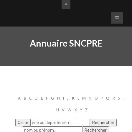
Annuaire SNCPRE
A
B
C
D
E
F
G
H
I
J
K
L
M
N
O
P
Q
R
S
T
U
V
W
X
Y
Z