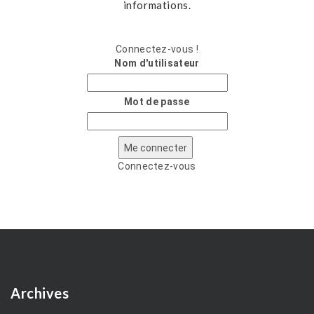
informations.
Connectez-vous !
Nom d'utilisateur
Mot de passe
Connectez-vous
Archives
A