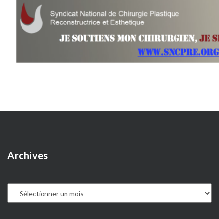
Archives
A