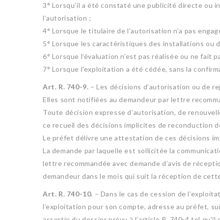
3° Lorsqu’il a été constaté une publicité directe ou i
l’autorisation ;
4° Lorsque le titulaire de l’autorisation n’a pas engag
5° Lorsque les caractéristiques des installations ou 
6° Lorsque l’évaluation n’est pas réalisée ou ne fait p
7° Lorsque l’exploitation a été cédée, sans la confirma
Art. R. 740-9.
− Les décisions d’autorisation ou de re
Elles sont notifiées au demandeur par lettre recomm
Toute décision expresse d’autorisation, de renouvelle
ce recueil des décisions implicites de reconduction de 
Le préfet délivre une attestation de ces décisions im
La demande par laquelle est sollicitée la communicati
lettre recommandée avec demande d’avis de réception d
demandeur dans le mois qui suit la réception de cette
Art. R. 740-10.
− Dans le cas de cession de l’exploit
l’exploitation pour son compte, adresse au préfet, su
assortie du dossier prévu à l’article R. 740-4 tel qu’