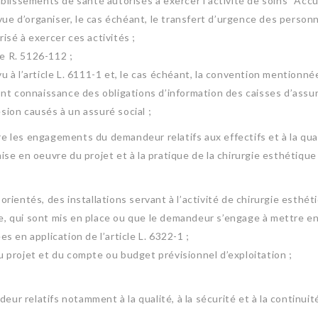
lissements de santé autorisés à exercer l’activité de soins “Accue
vue d’organiser, le cas échéant, le transfert d’urgence des person
sé à exercer ces activités ;
le R. 5126-112 ;
à l’article L. 6111-1 et, le cas échéant, la convention mentionnée
t connaissance des obligations d’information des caisses d’assuran
ésion causés à un assuré social ;
ître les engagements du demandeur relatifs aux effectifs et à la q
e en oeuvre du projet et à la pratique de la chirurgie esthétique 
ientés, des installations servant à l’activité de chirurgie esthét
 qui sont mis en place ou que le demandeur s’engage à mettre en p
 en application de l’article L. 6322-1 ;
 projet et du compte ou budget prévisionnel d’exploitation ;
eur relatifs notamment à la qualité, à la sécurité et à la continui