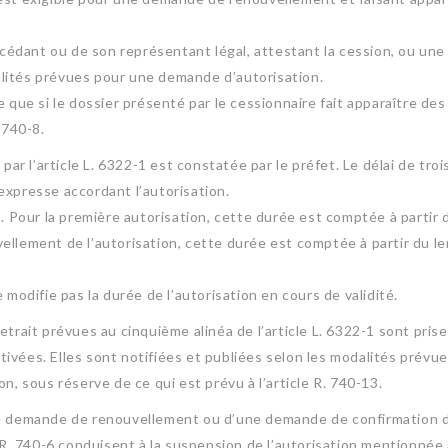
dant ou de son représentant légal, attestant la cession, ou une 
lités prévues pour une demande d’autorisation.
 que si le dossier présenté par le cessionnaire fait apparaître des 
 740-8.
 par l’article L. 6322-1 est constatée par le préfet. Le délai de tro
n expresse accordant l’autorisation.
. Pour la première autorisation, cette durée est comptée à partir du
ellement de l’autorisation, cette durée est comptée à partir du le
 modifie pas la durée de l’autorisation en cours de validité.
trait prévues au cinquième alinéa de l’article L. 6322-1 sont prise
otivées. Elles sont notifiées et publiées selon les modalités prévues
n, sous réserve de ce qui est prévu à l’article R. 740-13.
e demande de renouvellement ou d’une demande de confirmation de l
R. 740-6 conduisent à la suspension de l’autorisation mentionnée à l