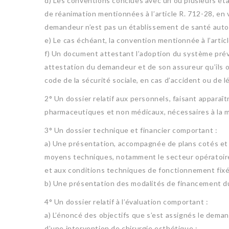
d) Les conventions conclues avec un ou plusieurs étab
de réanimation mentionnées à l’article R. 712-28, en 
demandeur n’est pas un établissement de santé autori
e) Le cas échéant, la convention mentionnée à l’artic
f) Un document attestant l’adoption du système prévu 
attestation du demandeur et de son assureur qu’ils on
code de la sécurité sociale, en cas d’accident ou de l
2° Un dossier relatif aux personnels, faisant appara
pharmaceutiques et non médicaux, nécessaires à la mis
3° Un dossier technique et financier comportant :
a) Une présentation, accompagnée de plans cotés et or
moyens techniques, notamment le secteur opératoire,
et aux conditions techniques de fonctionnement fixées
b) Une présentation des modalités de financement du
4° Un dossier relatif à l’évaluation comportant :
a) L’énoncé des objectifs que s’est assignés le demand
d’une intervention de chirurgie esthétique ;