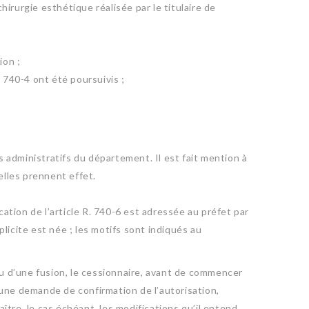
hirurgie esthétique réalisée par le titulaire de
ion ;
. 740-4 ont été poursuivis ;
s administratifs du département. Il est fait mention à
 elles prennent effet.
ation de l’article R. 740-6 est adressée au préfet par
icite est née ; les motifs sont indiqués au
ou d’une fusion, le cessionnaire, avant de commencer
, une demande de confirmation de l’autorisation,
ître, le cas échéant, les modifications qu’il entend