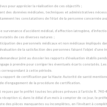
vus pour apprécier la réalisation de ces objectifs ;
ment des données médicales, techniques et administratives nécessa
otamment les constatations de l’état de la personne concernée ava
 de survenance d’accident médical, d’affection iatrogène, d’infect
onstatés de ces diverses natures ;
articipation des personnels médicaux et non médicaux impliqués dan
valuation de la satisfaction des personnes faisant l’objet d’une i
 demandeur joint au dossier les rapports d’évaluation établis pend
engage à prendre pour corriger les éventuels écarts constatés. Les
n correspondant à cette période.
 rapport de certification par la Haute Autorité de santé mentionné
de d’engagement de la procédure de certification.
t reçues par le préfet toutes les pièces prévues à l’article R. 740-4
 réception si, dans le délai d’un mois à compter de ce jour, le préf
te des pièces manquantes ou incomplètes, en l’invitant à compléte