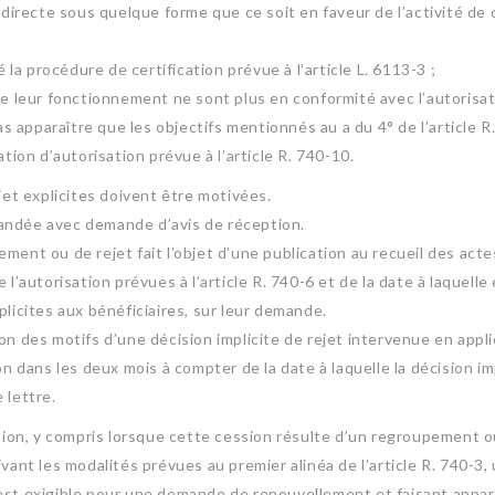
ndirecte sous quelque forme que ce soit en faveur de l’activité de c
é la procédure de certification prévue à l’article L. 6113-3 ;
de leur fonctionnement ne sont plus en conformité avec l’autorisat
as apparaître que les objectifs mentionnés au a du 4° de l’article R
tion d’autorisation prévue à l’article R. 740-10.
jet explicites doivent être motivées.
andée avec demande d’avis de réception.
ment ou de rejet fait l’objet d’une publication au recueil des acte
l’autorisation prévues à l’article R. 740-6 et de la date à laquelle
plicites aux bénéficiaires, sur leur demande.
on des motifs d’une décision implicite de rejet intervenue en applic
ans les deux mois à compter de la date à laquelle la décision impl
 lettre.
ation, y compris lorsque cette cession résulte d’un regroupement 
ivant les modalités prévues au premier alinéa de l’article R. 740-3
il est exigible pour une demande de renouvellement et faisant appara