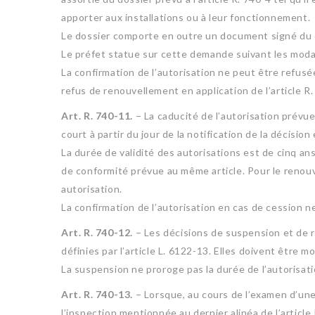
apporter aux installations ou à leur fonctionnement.
Le dossier comporte en outre un document signé du cé
Le préfet statue sur cette demande suivant les moda
La confirmation de l’autorisation ne peut être refusée
refus de renouvellement en application de l’article R.
Art. R. 740-11.
− La caducité de l’autorisation prévue
court à partir du jour de la notification de la décisio
La durée de validité des autorisations est de cinq ans
de conformité prévue au même article. Pour le renouv
autorisation.
La confirmation de l’autorisation en cas de cession ne
Art. R. 740-12.
− Les décisions de suspension et de re
définies par l’article L. 6122-13. Elles doivent être m
La suspension ne proroge pas la durée de l’autorisatio
Art. R. 740-13.
− Lorsque, au cours de l’examen d’un
l’inspection mentionnée au dernier alinéa de l’article 