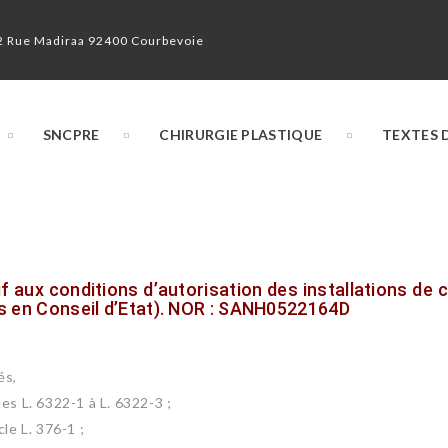
2 Rue Madiraa 92400 Courbevoie
SNCPRE
CHIRURGIE PLASTIQUE
TEXTES D
tif aux conditions d’autorisation des installations de 
ts en Conseil d’Etat). NOR : SANH0522164D
és,
es L. 6322-1 à L. 6322-3 ;
le L. 376-1 ;