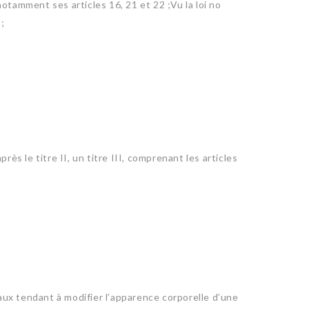
notamment ses articles 16, 21 et 22 ;Vu la loi no
;
rès le titre II, un titre III, comprenant les articles
aux tendant à modifier l’apparence corporelle d’une