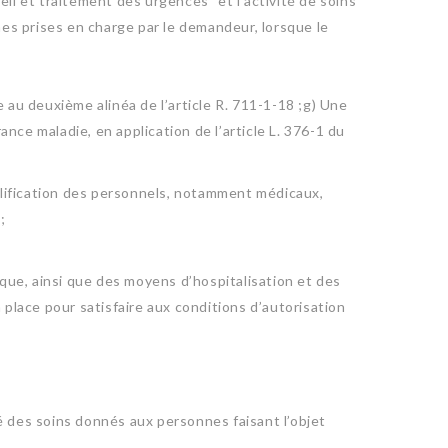
il et traitement des urgences” et l’activité de soins
nes prises en charge par le demandeur, lorsque le
 au deuxième alinéa de l’article R. 711-1-18 ;g) Une
ce maladie, en application de l’article L. 376-1 du
ualification des personnels, notamment médicaux,
;
ique, ainsi que des moyens d’hospitalisation et des
lace pour satisfaire aux conditions d’autorisation
té des soins donnés aux personnes faisant l’objet