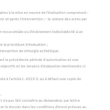
ires à la mise en oeuvre de l’évaluation comprenant :
nt et après l’intervention ;– le volume des actes par
ion nosocomiale ou d’événement indésirable lié à un
s la procédure d’évaluation ;
ntervention de chirurgie esthétique.
ant la précédente période d’autorisation et une
 objectifs et les moyens d’évaluation mentionnés ci-
e à l’article L. 6113-3, ou à défaut une copie de
.
et n’a pas fait connaître au demandeur, par lettre
r le dossier dans les conditions d’envoi prévues au