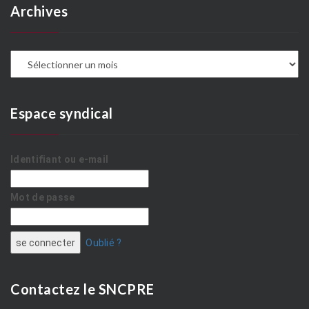
Archives
A
Espace syndical
Identifiant ou e-mail
Mot de passe
Oublié ?
Contactez le SNCPRE