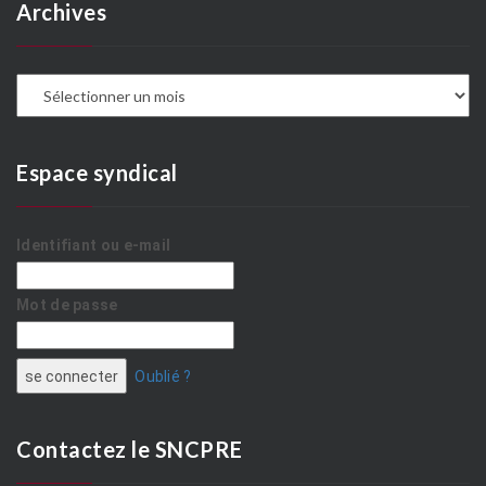
Archives
A
Espace syndical
Identifiant ou e-mail
Mot de passe
Oublié ?
Contactez le SNCPRE