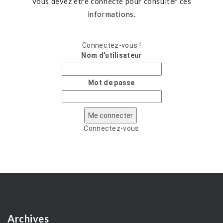
Vous devez être connecté pour consulter ces
informations.
Connectez-vous !
Nom d'utilisateur
Mot de passe
Connectez-vous
Archives
A