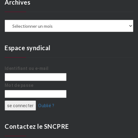
Archives
A
Espace syndical
Identifiant ou e-mail
Mot de passe
Oublié ?
Contactez le SNCPRE